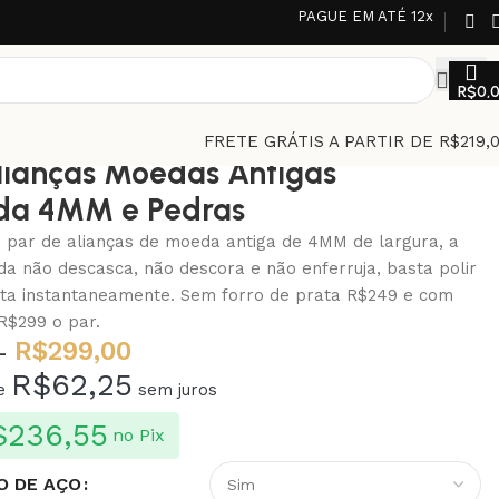
PAGUE EM ATÉ 12x
R$
0,
FRETE GRÁTIS A PARTIR DE R$219,
lianças Moedas Antigas
da 4MM e Pedras
o par de alianças de moeda antiga de 4MM de largura, a
a não descasca, não descora e não enferruja, basta polir
olta instantaneamente. Sem forro de prata R$249 e com
R$299 o par.
R$
299,00
-
R$
62,25
de
sem juros
$
236,55
no Pix
O DE AÇO