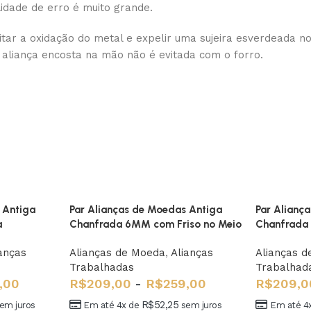
idade de erro é muito grande.
tar a oxidação do metal e expelir uma sujeira esverdeada n
 aliança encosta na mão não é evitada com o forro.
 Antiga
Par Alianças de Moedas Antiga
Par Alianç
a
Chanfrada 6MM com Friso no Meio
Chanfrada
anças
Alianças de Moeda
,
Alianças
Alianças 
Trabalhadas
Trabalhad
,00
R$
209,00
-
R$
259,00
R$
209,0
R$
52,25
em juros
Em até 4x de
sem juros
Em até 4