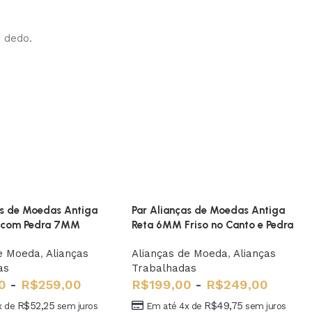
o dedo.
as de Moedas Antiga
Par Alianças de Moedas Antiga
 com Pedra 7MM
Reta 6MM Friso no Canto e Pedra
de Moeda
,
Alianças
Alianças de Moeda
,
Alianças
as
Trabalhadas
0
-
R$
259,00
R$
199,00
-
R$
249,00
R$
52,25
R$
49,75
x de
sem juros
Em até 4x de
sem juros