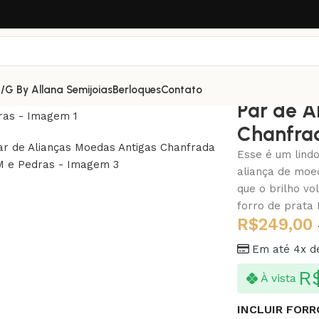
/G By Allana Semijoias
Berloques
Contato
Par de A
Chanfra
Esse é um lind
aliança de moed
que o brilho v
forro de prata 
R$
249,00
Em até 4x 
R
À vista
INCLUIR FORR