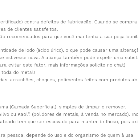
tificado) contra defeitos de fabricação. Quando se compr
 de clientes satisfeitos.
são recomendados para que você mantenha a sua peça bonit
tidade de iodo (ácido úrico), o que pode causar uma alteraç
 se estivesse nova. A aliança também pode expelir uma subst
a evitar este fator, mais informações solicite no chat)
 toda do metal!
as, arranhões, choques, polimentos feitos com produtos abr
ma (Camada Superficial), simples de limpar e remover.
 Silvo ou Kaol”. (polidores de metais, à venda no mercado). 
e jateado tem que ser escovado para manter brilhoso, pois ox
ra pessoa, depende do uso e do organismo de quem à usa.