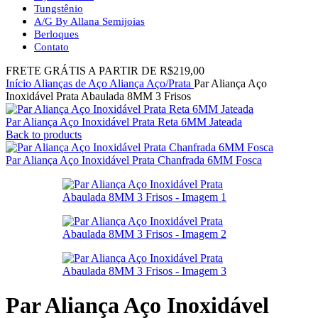
Tungstênio
A/G By Allana Semijoias
Berloques
Contato
FRETE GRÁTIS A PARTIR DE R$219,00
Início
Alianças de Aço
Aliança Aço/Prata
Par Aliança Aço
Inoxidável Prata Abaulada 8MM 3 Frisos
Par Aliança Aço Inoxidável Prata Reta 6MM Jateada
Back to products
Par Aliança Aço Inoxidável Prata Chanfrada 6MM Fosca
Par Aliança Aço Inoxidável