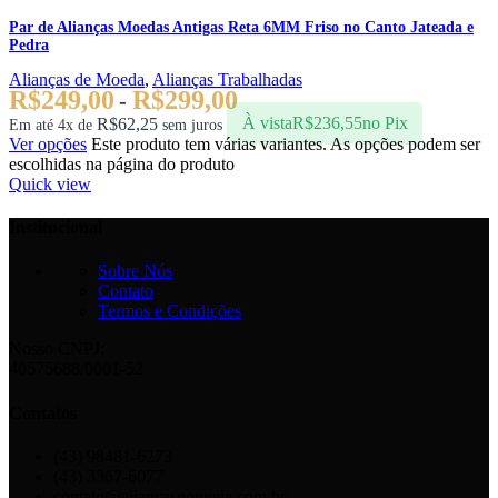
Par de Alianças Moedas Antigas Reta 6MM Friso no Canto Jateada e
Pedra
Alianças de Moeda
,
Alianças Trabalhadas
R$
249,00
R$
299,00
-
R$
62,25
À vista
R$
236,55
no Pix
Em até 4x de
sem juros
Ver opções
Este produto tem várias variantes. As opções podem ser
escolhidas na página do produto
Quick view
Institucional
Sobre Nós
Contato
Termos e Condições
Nosso CNPJ:
40575688/0001-52
Contatos
(43) 98481-6273
(43) 3367-6077
contato@aliancasgouveia.com.br