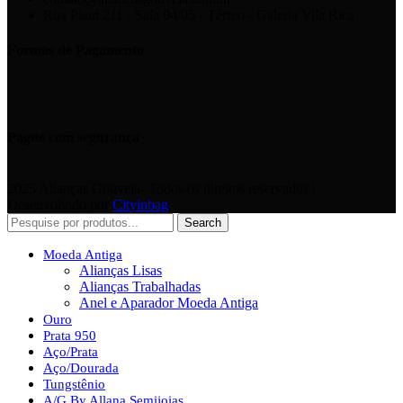
Rua Piauí 211 - Sala 04/05 - Térreo - Galeria Vila Rica
Formas de Pagamento
Pague com segurança
2025 Alianças Gouveia- Todos os direitos reservados |
Desenvolvido por
Cityinbag
.
Search
Moeda Antiga
Alianças Lisas
Alianças Trabalhadas
Anel e Aparador Moeda Antiga
Ouro
Prata 950
Aço/Prata
Aço/Dourada
Tungstênio
A/G By Allana Semijoias