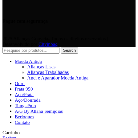
Pague com segurança
2025 Alianças Gouveia- Todos os direitos reservados |
Desenvolvido por
Cityinbag
.
Search
Moeda Antiga
Alianças Lisas
Alianças Trabalhadas
Anel e Aparador Moeda Antiga
Ouro
Prata 950
Aço/Prata
Aço/Dourada
Tungstênio
A/G By Allana Semijoias
Berloques
Contato
Carrinho