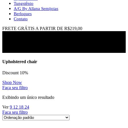
Tungstênio
A/G By Allana Semijoias
Berloques
Contato
FRETE GRÁTIS A PARTIR DE R$219,00
alianças fina
Upholstered chair
Discount 10%
Shop Now
Faça seu filtro
Exibindo um único resultado
Ver
9
12
18
24
Faça seu filtro