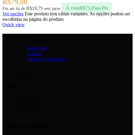
R$
79,00
R$
19,75
À vista
R$
75,05
no Pix
Em até 4x de
sem juros
Ver opções
Este produto tem várias variantes. As opções podem ser
escolhidas na página do produto
Quick view
Institucional
Sobre Nós
Contato
Termos e Condições
Nosso CNPJ:
40575688/0001-52
Contatos
(43) 98481-6273
(43) 3367-6077
contato@aliancasgouveia.com.br
Rua Piauí 211 - Sala 04/05 - Térreo - Galeria Vila Rica
Formas de Pagamento