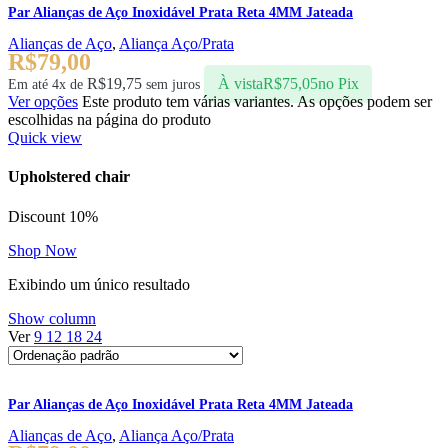
Par Alianças de Aço Inoxidável Prata Reta 4MM Jateada
Alianças de Aço
,
Aliança Aço/Prata
R$
79,00
R$
19,75
À vista
R$
75,05
no Pix
Em até 4x de
sem juros
Ver opções
Este produto tem várias variantes. As opções podem ser
escolhidas na página do produto
Quick view
Upholstered chair
Discount 10%
Shop Now
Exibindo um único resultado
Show column
Ver
9
12
18
24
Par Alianças de Aço Inoxidável Prata Reta 4MM Jateada
Alianças de Aço
,
Aliança Aço/Prata