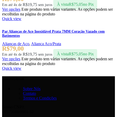
R$
19,75
À vista
R$
75,05
no Pix
Em até 4x de
sem juros
Ver opções
Este produto tem várias variantes. As opções podem ser
escolhidas na página do produto
Quick view
Par Alianças de Aço Inoxidável Prata 7MM Coração Vazado com
Batimentos
Alianças de Aço
,
Aliança Aço/Prata
R$
79,00
R$
19,75
À vista
R$
75,05
no Pix
Em até 4x de
sem juros
Ver opções
Este produto tem várias variantes. As opções podem ser
escolhidas na página do produto
Quick view
Institucional
Sobre Nós
Contato
Termos e Condições
Nosso CNPJ:
40575688/0001-52