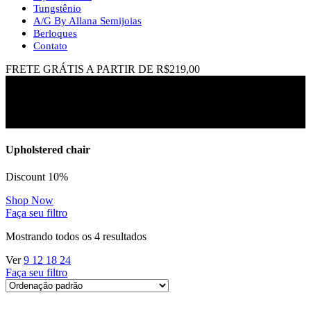
Tungstênio
A/G By Allana Semijoias
Berloques
Contato
FRETE GRÁTIS A PARTIR DE R$219,00
aliança prata
Upholstered chair
Discount 10%
Shop Now
Faça seu filtro
Mostrando todos os 4 resultados
Ver
9
12
18
24
Faça seu filtro