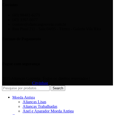
Contatos
(43) 98481-6273
(43) 3367-6077
contato@aliancasgouveia.com.br
Rua Piauí 211 - Sala 04/05 - Térreo - Galeria Vila Rica
Formas de Pagamento
Pague com segurança
2025 Alianças Gouveia- Todos os direitos reservados |
Desenvolvido por
Cityinbag
.
Search
Moeda Antiga
Alianças Lisas
Alianças Trabalhadas
Anel e Aparador Moeda Antiga