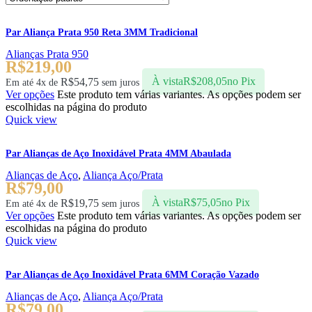
Par Aliança Prata 950 Reta 3MM Tradicional
Alianças Prata 950
R$
219,00
R$
54,75
À vista
R$
208,05
no Pix
Em até 4x de
sem juros
Ver opções
Este produto tem várias variantes. As opções podem ser
escolhidas na página do produto
Quick view
Par Alianças de Aço Inoxidável Prata 4MM Abaulada
Alianças de Aço
,
Aliança Aço/Prata
R$
79,00
R$
19,75
À vista
R$
75,05
no Pix
Em até 4x de
sem juros
Ver opções
Este produto tem várias variantes. As opções podem ser
escolhidas na página do produto
Quick view
Par Alianças de Aço Inoxidável Prata 6MM Coração Vazado
Alianças de Aço
,
Aliança Aço/Prata
R$
79,00