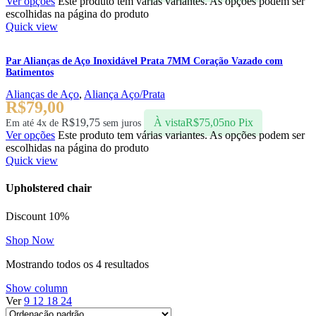
Ver opções
Este produto tem várias variantes. As opções podem ser
escolhidas na página do produto
Quick view
Par Alianças de Aço Inoxidável Prata 7MM Coração Vazado com
Batimentos
Alianças de Aço
,
Aliança Aço/Prata
R$
79,00
R$
19,75
À vista
R$
75,05
no Pix
Em até 4x de
sem juros
Ver opções
Este produto tem várias variantes. As opções podem ser
escolhidas na página do produto
Quick view
Upholstered chair
Discount 10%
Shop Now
Mostrando todos os 4 resultados
Show column
Ver
9
12
18
24