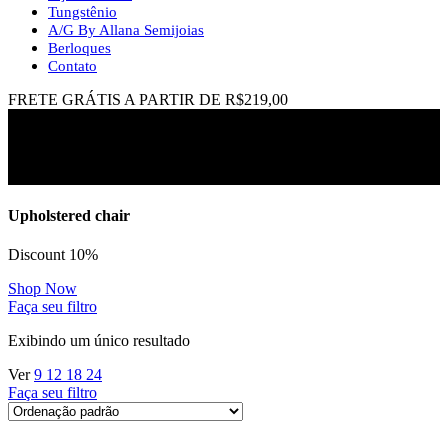
Tungstênio
A/G By Allana Semijoias
Berloques
Contato
FRETE GRÁTIS A PARTIR DE R$219,00
aliança coração e batimentos
Upholstered chair
Discount 10%
Shop Now
Faça seu filtro
Exibindo um único resultado
Ver
9
12
18
24
Faça seu filtro