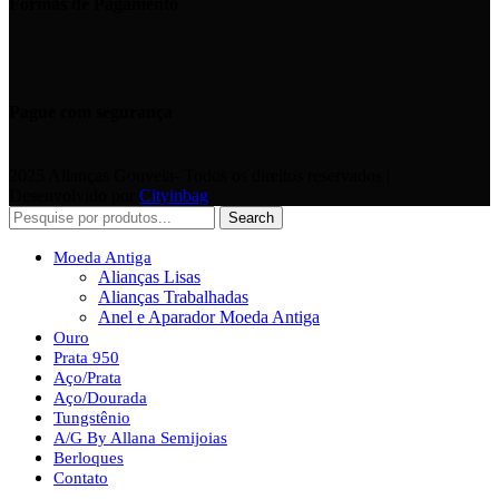
Formas de Pagamento
Pague com segurança
2025 Alianças Gouveia- Todos os direitos reservados |
Desenvolvido por
Cityinbag
.
Search
Moeda Antiga
Alianças Lisas
Alianças Trabalhadas
Anel e Aparador Moeda Antiga
Ouro
Prata 950
Aço/Prata
Aço/Dourada
Tungstênio
A/G By Allana Semijoias
Berloques
Contato