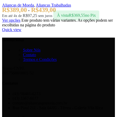
Alianças de Moeda
,
Alianças Trabalhadas
R$
389,00
R$
439,00
-
R$
97,25
À vista
R$
369,55
no Pix
Em até 4x de
sem juros
Ver opções
Este produto tem várias variantes. As opções podem ser
escolhidas na página do produto
Quick view
Institucional
Sobre Nós
Contato
Termos e Condições
Nosso CNPJ:
40575688/0001-52
Contatos
(43) 98481-6273
(43) 3367-6077
contato@aliancasgouveia.com.br
Rua Piauí 211 - Sala 04/05 - Térreo - Galeria Vila Rica