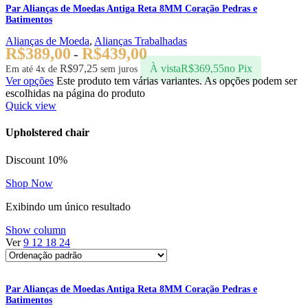
Par Alianças de Moedas Antiga Reta 8MM Coração Pedras e
Batimentos
Alianças de Moeda
,
Alianças Trabalhadas
R$
389,00
R$
439,00
-
R$
97,25
À vista
R$
369,55
no Pix
Em até 4x de
sem juros
Ver opções
Este produto tem várias variantes. As opções podem ser
escolhidas na página do produto
Quick view
Upholstered chair
Discount 10%
Shop Now
Exibindo um único resultado
Show column
Ver
9
12
18
24
Par Alianças de Moedas Antiga Reta 8MM Coração Pedras e
Batimentos