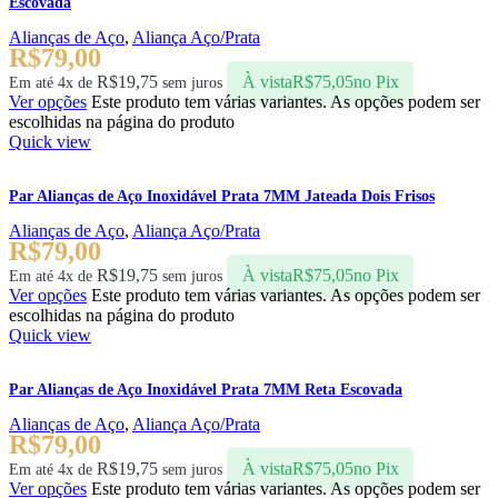
Escovada
Alianças de Aço
,
Aliança Aço/Prata
R$
79,00
R$
19,75
À vista
R$
75,05
no Pix
Em até 4x de
sem juros
Ver opções
Este produto tem várias variantes. As opções podem ser
escolhidas na página do produto
Quick view
Par Alianças de Aço Inoxidável Prata 7MM Jateada Dois Frisos
Alianças de Aço
,
Aliança Aço/Prata
R$
79,00
R$
19,75
À vista
R$
75,05
no Pix
Em até 4x de
sem juros
Ver opções
Este produto tem várias variantes. As opções podem ser
escolhidas na página do produto
Quick view
Par Alianças de Aço Inoxidável Prata 7MM Reta Escovada
Alianças de Aço
,
Aliança Aço/Prata
R$
79,00
R$
19,75
À vista
R$
75,05
no Pix
Em até 4x de
sem juros
Ver opções
Este produto tem várias variantes. As opções podem ser