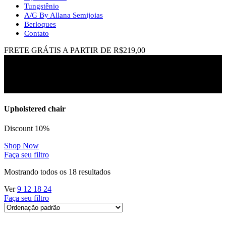
Tungstênio
A/G By Allana Semijoias
Berloques
Contato
FRETE GRÁTIS A PARTIR DE R$219,00
aliança aço
Upholstered chair
Discount 10%
Shop Now
Faça seu filtro
Mostrando todos os 18 resultados
Ver
9
12
18
24
Faça seu filtro