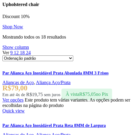
Upholstered chair
Discount 10%
Shop Now
Mostrando todos os 18 resultados
Show column
Ver
9
12
18
24
Par Aliança Aço Inoxidável Prata Abaulada 8MM 3 Frisos
Alianças de Aço
,
Aliança Aço/Prata
R$
79,00
R$
19,75
À vista
R$
75,05
no Pix
Em até 4x de
sem juros
Ver opções
Este produto tem várias variantes. As opções podem ser
escolhidas na página do produto
Quick view
Par Aliança Aço Inoxidável Prata Reta 8MM de Largura
Alianças de Aço
,
Aliança Aço/Prata