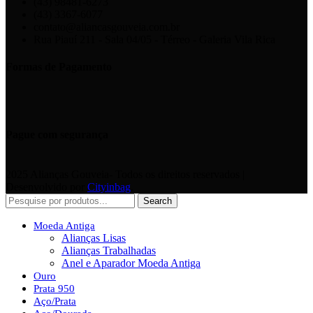
(43) 98481-6273
(43) 3367-6077
contato@aliancasgouveia.com.br
Rua Piauí 211 - Sala 04/05 - Térreo - Galeria Vila Rica
Formas de Pagamento
Pague com segurança
2025 Alianças Gouveia- Todos os direitos reservados |
Desenvolvido por
Cityinbag
.
Search
Moeda Antiga
Alianças Lisas
Alianças Trabalhadas
Anel e Aparador Moeda Antiga
Ouro
Prata 950
Aço/Prata