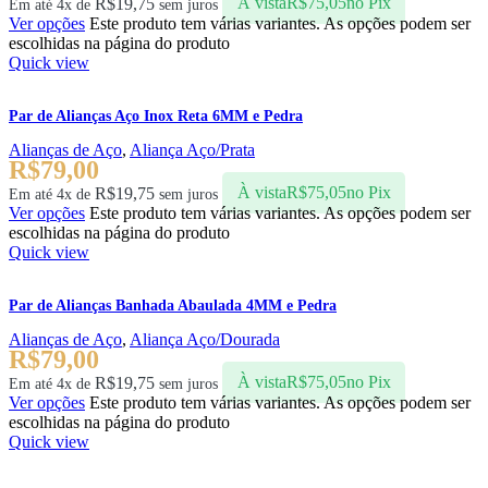
R$
19,75
À vista
R$
75,05
no Pix
Em até 4x de
sem juros
Ver opções
Este produto tem várias variantes. As opções podem ser
escolhidas na página do produto
Quick view
Par de Alianças Aço Inox Reta 6MM e Pedra
Alianças de Aço
,
Aliança Aço/Prata
R$
79,00
R$
19,75
À vista
R$
75,05
no Pix
Em até 4x de
sem juros
Ver opções
Este produto tem várias variantes. As opções podem ser
escolhidas na página do produto
Quick view
Par de Alianças Banhada Abaulada 4MM e Pedra
Alianças de Aço
,
Aliança Aço/Dourada
R$
79,00
R$
19,75
À vista
R$
75,05
no Pix
Em até 4x de
sem juros
Ver opções
Este produto tem várias variantes. As opções podem ser
escolhidas na página do produto
Quick view