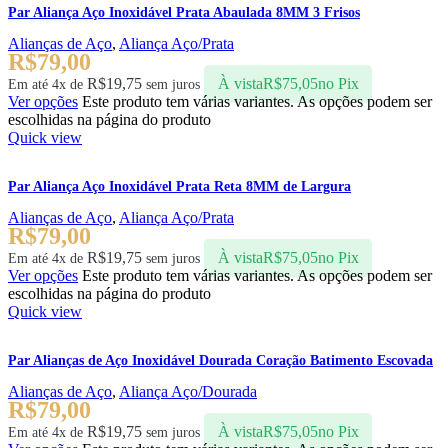
Par Aliança Aço Inoxidável Prata Abaulada 8MM 3 Frisos
Alianças de Aço
,
Aliança Aço/Prata
R$
79,00
R$
19,75
À vista
R$
75,05
no Pix
Em até 4x de
sem juros
Ver opções
Este produto tem várias variantes. As opções podem ser
escolhidas na página do produto
Quick view
Par Aliança Aço Inoxidável Prata Reta 8MM de Largura
Alianças de Aço
,
Aliança Aço/Prata
R$
79,00
R$
19,75
À vista
R$
75,05
no Pix
Em até 4x de
sem juros
Ver opções
Este produto tem várias variantes. As opções podem ser
escolhidas na página do produto
Quick view
Par Alianças de Aço Inoxidável Dourada Coração Batimento Escovada
Alianças de Aço
,
Aliança Aço/Dourada
R$
79,00
R$
19,75
À vista
R$
75,05
no Pix
Em até 4x de
sem juros