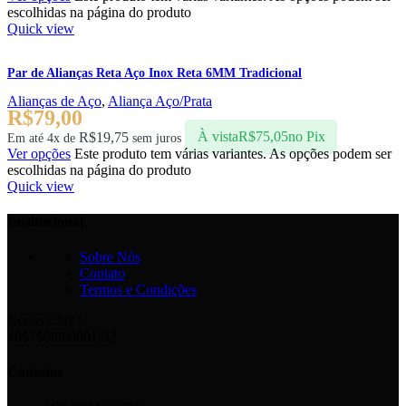
escolhidas na página do produto
Quick view
Par de Alianças Reta Aço Inox Reta 6MM Tradicional
Alianças de Aço
,
Aliança Aço/Prata
R$
79,00
R$
19,75
À vista
R$
75,05
no Pix
Em até 4x de
sem juros
Ver opções
Este produto tem várias variantes. As opções podem ser
escolhidas na página do produto
Quick view
Institucional
Sobre Nós
Contato
Termos e Condições
Nosso CNPJ:
40575688/0001-52
Contatos